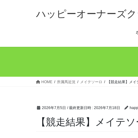
コ
ナ
ン
ビ
ハッピーオーナーズク
テ
ゲ
ン
ー
ツ
シ
へ
ョ
ス
ン
キ
に
ッ
移
プ
動
HOME
所属馬近況
メイテソーロ
【競走結果】メイ
2026年7月5日
/ 最終更新日時 :
2026年7月18日
happ
【競走結果】メイテソ