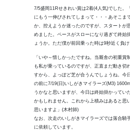
7/5盛岡11Rせきれい賞は2着(4人気)で
にもう一伸びされてしまって・・・あそこま
か、控えようか迷ったのですが、スタートが
めました。ペースがスローになり過ぎて終始
ょうか。ただ僕が前回乗った時は9秒近く負け
「いや～惜しかったですね。当厩舎の初重賞
も私が乗っているのですが、正直まだ動き切
すから、よっぽど芝が合うんでしょうね。今日
の前に7/19(日)いしがきマイラーズ(M3) 
うかなと思いますが、今日は終始掛かってい
かもしれません。これから上積みはあると思い
思いますよ」(木村師)
なお、次走のいしがきマイラーズでは落合騎
に依頼しています。