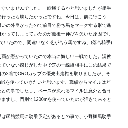
した。「すいませんでした。一瞬勝てるかと思いましたが相手
で行ったら勝ちたかったですね。今日は、前に行こう
思いの外良かったので前目で勝ち馬をマークする形で進
掛かってしまっていたのが最後一伸びを欠いた原因でし
ていたので、間違いなく芝が合う馬ですね」(落合騎手)
制覇が懸かっていたので本当に悔しい一戦でした。調教
れていない感じがした中で芝の一線級相手にこの結果で
の2着でOROカップの優先出走権を取りましたが、そ
1600m戦を使っていきたいと思います。戦績からマイルはど
たとの事でしたし、ペースが流れるマイルは意外と合う
ますし、門別で1200mを使っていたのが活きて来ると
手は函館競馬に騎乗予定があるとの事で、小野楓馬騎手