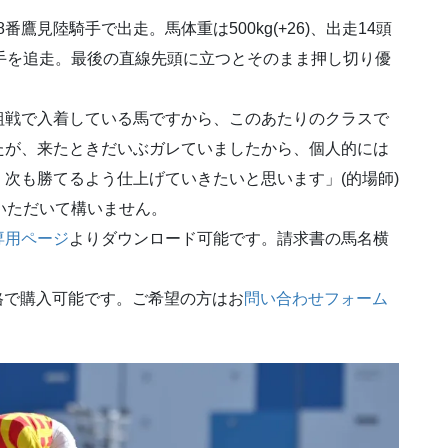
戦に5枠8番鷹見陸騎手で出走。馬体重は500kg(+26)、出走14頭
手を追走。最後の直線先頭に立つとそのまま押し切り優
！
組戦で入着している馬ですから、このあたりのクラスで
たが、来たときだいぶガレていましたから、個人的には
次も勝てるよう仕上げていきたいと思います」(的場師)
いただいて構いません。
専用ページ
よりダウンロード可能です。請求書の馬名横
価格で購入可能です。ご希望の方はお
問い合わせフォーム