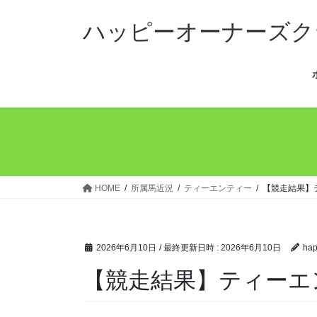
コ
ナ
ン
ビ
ハッピーオーナーズク
テ
ゲ
ン
ー
ツ
シ
へ
ョ
ス
ン
キ
に
ッ
移
プ
動
HOME
所属馬近況
ティーエンティー
【競走結果】
2026年6月10日
/ 最終更新日時 :
2026年6月10日
hap
【競走結果】ティーエ