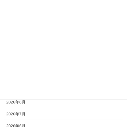
メイテソーロ
モメン
ユマハム
ライジンシチー
リゼレインボー
ローガンパス
未分類
アーカイブ
2026年8月
2026年7月
2026年6月