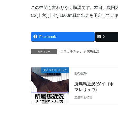
この中間も変わりなく順調です。本日、次回大井競
C2(十六)(十七) 1600m戦に出走を予定してい
Facebook
X
エスカルチャ
、
所属馬近況
カテゴリー
ダイゴホマレリュウ
前の記事
所属馬近況(ダイゴホ
マレリュウ)
2025年1月7日