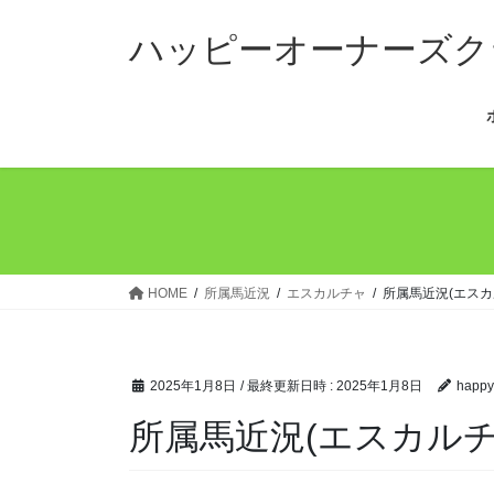
コ
ナ
ン
ビ
ハッピーオーナーズク
テ
ゲ
ン
ー
ツ
シ
へ
ョ
ス
ン
キ
に
ッ
移
プ
動
HOME
所属馬近況
エスカルチャ
所属馬近況(エスカ
2025年1月8日
/ 最終更新日時 :
2025年1月8日
happy
所属馬近況(エスカルチ